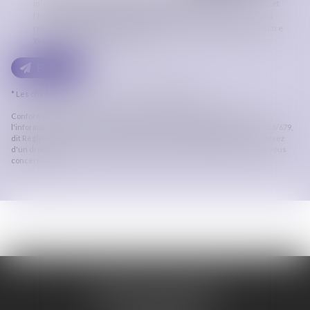
informatiquement par ORDRE DES AVOCATS DE CARCASSONNE et
l'hébergeur du présent site dans le cadre de ma demande et de la
relation avec ORDRE DES AVOCATS DE CARCASSONNE et/ou Maître
Yves FERES qui peut en découler.
Envoyer
* Les champs suivis d'un astérisque sont obligatoires.
Conformément à la loi n°78-17 du 6 janvier 1978 modifiée relative à
l'informatique, aux fichiers et aux libertés, et au règlement européen 2016/679,
dit Règlement Général sur la Protection des Données (RGPD), vous disposez
d'un droit d'accès, de rectification, de suppression des informations qui vous
concernent.
ORDRE DES AVOCATS
DE CARCASSONNE