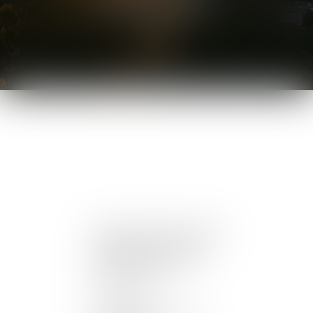
AVOCAT
Prestation de serment :
1984
29, Boulevard Omer Sarraut
11000 CARCASSONNE
04.48.49.05.48
457 L'Occitane