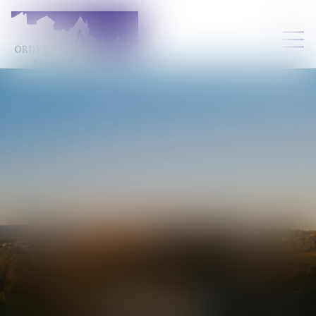
YVES
FERES