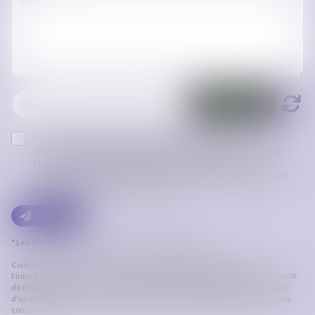
J'accepte que les informations saisies soient traitées
informatiquement par ORDRE DES AVOCATS DE CARCASSONNE et
l'hébergeur du présent site dans le cadre de ma demande et de la
relation avec ORDRE DES AVOCATS DE CARCASSONNE et/ou Maître
Valérie RENEAUD qui peut en découler.
Envoyer
* Les champs suivis d'un astérisque sont obligatoires.
Conformément à la loi n°78-17 du 6 janvier 1978 modifiée relative à
l'informatique, aux fichiers et aux libertés, et au règlement européen 2016/679,
dit Règlement Général sur la Protection des Données (RGPD), vous disposez
d'un droit d'accès, de rectification, de suppression des informations qui vous
concernent.