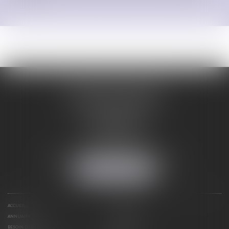
ORDRE DES AVOCATS
DE CARCASSONNE
28 Boulevard Jaurès
CS 28901
11000 CARCASSONNE
Tél :
04 68 25 86 29
Mail :
secretariat@avocats-carcassonne.fr
NOUS LOCALISER
ACCUEIL
LE BARREAU
ANNUAIRE
DOCUMENTS
BESOIN D’UN AVOCAT ?
ACTUS