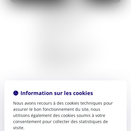
Prestation de serment :
1998
CABINET PRINCIPAL
2 rue de Verdun
11000 CARCASSONNE
04.68.47.32.82
CABINET SECONDAIRE
2 rue JB de Maillé
11400 CASTELNAUDARY
AARPI LEXSOCIO AVOCATS (CARCASSONNE)
Information sur les cookies
Nous avons recours à des cookies techniques pour
Voir le détail
assurer le bon fonctionnement du site, nous
utilisons également des cookies soumis à votre
AARPI LEXSOCIO AVOCATS (CASTELNAUDARY)
consentement pour collecter des statistiques de
visite.