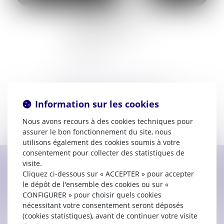
Prestation de serment :
2000
72, Rue d’Alsace
11000 CARCASSONNE
04.68.25.14.45
SELARL Sébastien LEGUAY
Information sur les cookies
Voir le détail
Nous avons recours à des cookies techniques pour
assurer le bon fonctionnement du site, nous
utilisons également des cookies soumis à votre
consentement pour collecter des statistiques de
visite.
Cliquez ci-dessous sur « ACCEPTER » pour accepter
Contacter
Sébastien
LEGUAY
le dépôt de l'ensemble des cookies ou sur «
CONFIGURER » pour choisir quels cookies
nécessitant votre consentement seront déposés
(cookies statistiques), avant de continuer votre visite