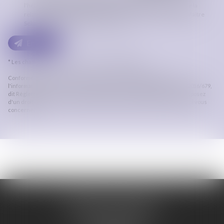
l'hébergeur du présent site dans le cadre de ma demande et de la
relation avec ORDRE DES AVOCATS DE CARCASSONNE et/ou Maître
Sébastien LEGUAY qui peut en découler.
Envoyer
* Les champs suivis d'un astérisque sont obligatoires.
Conformément à la loi n°78-17 du 6 janvier 1978 modifiée relative à
l'informatique, aux fichiers et aux libertés, et au règlement européen 2016/679,
dit Règlement Général sur la Protection des Données (RGPD), vous disposez
d'un droit d'accès, de rectification, de suppression des informations qui vous
concernent.
ORDRE DES AVOCATS
DE CARCASSONNE