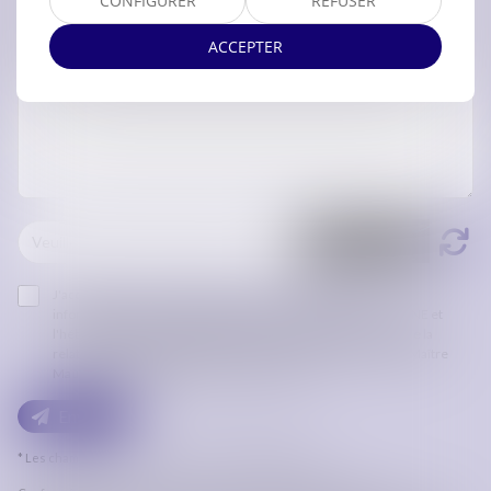
CONFIGURER
REFUSER
ACCEPTER
J'accepte que les informations saisies soient traitées
informatiquement par ORDRE DES AVOCATS DE CARCASSONNE et
l'hébergeur du présent site dans le cadre de ma demande et de la
relation avec ORDRE DES AVOCATS DE CARCASSONNE et/ou Maître
Maud VAN DEN BROEK qui peut en découler.
Envoyer
* Les champs suivis d'un astérisque sont obligatoires.