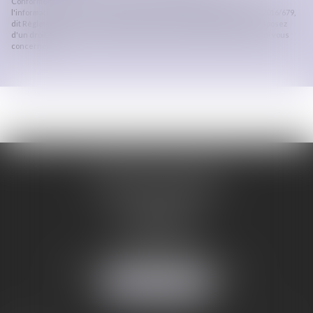
Conformément à la loi n°78-17 du 6 janvier 1978 modifiée relative à
l'informatique, aux fichiers et aux libertés, et au règlement européen 2016/679,
dit Règlement Général sur la Protection des Données (RGPD), vous disposez
d'un droit d'accès, de rectification, de suppression des informations qui vous
concernent.
ORDRE DES AVOCATS
DE CARCASSONNE
28 Boulevard Jaurès
CS 28901
11000 CARCASSONNE
Tél :
04 68 25 86 29
Mail :
secretariat@avocats-carcassonne.fr
NOUS LOCALISER