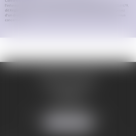
Conformément à la loi n°78-17 du 6 janvier 1978 modifiée relative à
l'informatique, aux fichiers et aux libertés, et au règlement européen 2016/679,
dit Règlement Général sur la Protection des Données (RGPD), vous disposez
d'un droit d'accès, de rectification, de suppression des informations qui vous
concernent.
ORDRE DES AVOCATS
DE CARCASSONNE
28 Boulevard Jaurès
CS 28901
11000 CARCASSONNE
Tél :
04 68 25 86 29
Mail :
secretariat@avocats-carcassonne.fr
NOUS LOCALISER