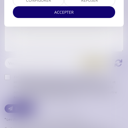
CONFIGURER
REFUSER
ACCEPTER
J'accepte que les informations saisies soient traitées
informatiquement par ORDRE DES AVOCATS DE CARCASSONNE et
l'hébergeur du présent site dans le cadre de ma demande et de la
relation avec ORDRE DES AVOCATS DE CARCASSONNE et/ou Maître
Marion BLONDEAU qui peut en découler.
Envoyer
* Les champs suivis d'un astérisque sont obligatoires.