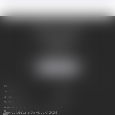
ORDRE DES AVOCATS
DE CARCASSONNE
28 Boulevard Jaurès
CS 28901
11000 CARCASSONNE
Tél :
04 68 25 86 29
Mail :
secretariat@avocats-carcassonne.fr
NOUS LOCALISER
ACCUEIL
LE BARREAU
ANNUAIRE
DOCUMENTS
BESOIN D’UN AVOCAT ?
ACTUS
CONTACT
PLAN DU SITE
MENTIONS LÉGALES
ARTICLES
Septeo Digital & Services © 2024