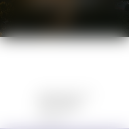
AVOCAT
Prestation de serment :
2022
44 Rue de Strasbourg
11000 CARCASSONNE
06.42.61.14.83