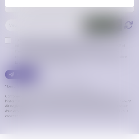
J'accepte que les informations saisies soient traitées
informatiquement par ORDRE DES AVOCATS DE CARCASSONNE et
l'hébergeur du présent site dans le cadre de ma demande et de la
relation avec ORDRE DES AVOCATS DE CARCASSONNE et/ou Maître
Laura DELPECH qui peut en découler.
Envoyer
* Les champs suivis d'un astérisque sont obligatoires.
Conformément à la loi n°78-17 du 6 janvier 1978 modifiée relative à
l'informatique, aux fichiers et aux libertés, et au règlement européen 2016/679,
dit Règlement Général sur la Protection des Données (RGPD), vous disposez
d'un droit d'accès, de rectification, de suppression des informations qui vous
concernent.