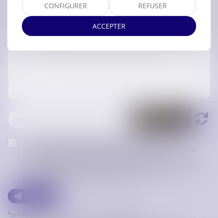
CONFIGURER
REFUSER
ACCEPTER
J'accepte que les informations saisies soient traitées
informatiquement par ORDRE DES AVOCATS DE CARCASSONNE et
l'hébergeur du présent site dans le cadre de ma demande et de la
relation avec ORDRE DES AVOCATS DE CARCASSONNE et/ou Maître
Fanchon Célina PAULET qui peut en découler.
Envoyer
* Les champs suivis d'un astérisque sont obligatoires.