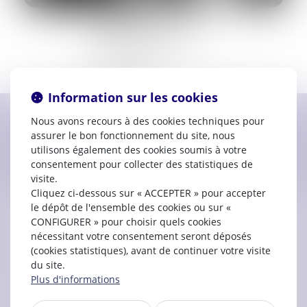
Prestation de serment :
2014
72, Rue d’Alsace
11000 CARCASSONNE
07.67.52.85.59
Information sur les cookies
Nous avons recours à des cookies techniques pour
Contacter
Fanchon Célina
assurer le bon fonctionnement du site, nous
PAULET
utilisons également des cookies soumis à votre
consentement pour collecter des statistiques de
visite.
Cliquez ci-dessous sur « ACCEPTER » pour accepter
le dépôt de l'ensemble des cookies ou sur «
CONFIGURER » pour choisir quels cookies
nécessitant votre consentement seront déposés
(cookies statistiques), avant de continuer votre visite
du site.
Plus d'informations