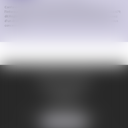
Conformément à la loi n°78-17 du 6 janvier 1978 modifiée relative à
l'informatique, aux fichiers et aux libertés, et au règlement européen 2016/679,
dit Règlement Général sur la Protection des Données (RGPD), vous disposez
d'un droit d'accès, de rectification, de suppression des informations qui vous
concernent.
ORDRE DES AVOCATS
DE CARCASSONNE
28 Boulevard Jaurès
CS 28901
11000 CARCASSONNE
Tél :
04 68 25 86 29
Mail :
secretariat@avocats-carcassonne.fr
NOUS LOCALISER