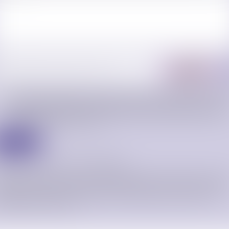
J'accepte que les informations saisies soient traitées informatiquement par ORDR
AVOCATS DE CARCASSONNE et l'hébergeur du présent site dans le cadre de ma
demande et de la relation avec ORDRE DES AVOCATS DE CARCASSONNE et/ou Maî
Emilie BOYER qui peut en découler.
Envoyer
 champs suivis d'un astérisque sont obligatoires.
rmément à la loi n°78-17 du 6 janvier 1978 modifiée relative à l'informatique, aux fichie
libertés, et au règlement européen 2016/679, dit Règlement Général sur la Protection d
ées (RGPD), vous disposez d'un droit d'accès, de rectification, de suppression des
rmations qui vous concernent.