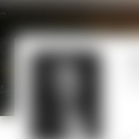
Prest
13 Ru
1100
06.07