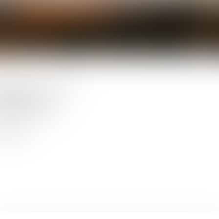
AVOCAT
ation de serment :
2013
e Mazagran
0 CARCASSONNE
.71.00.79