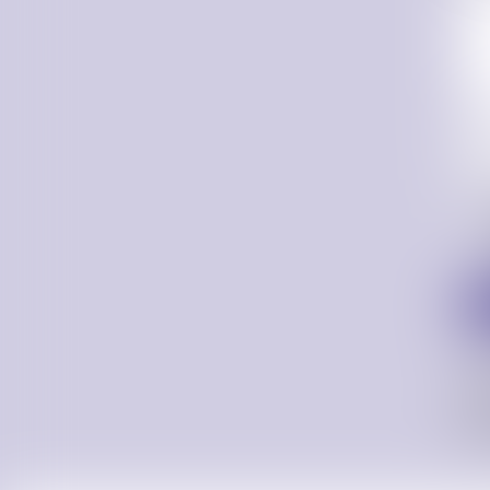
* Les
Confo
aux 
Donn
info