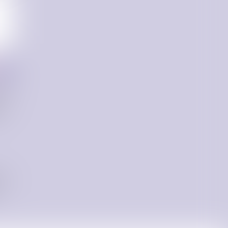
E DES
tre
rs et
es