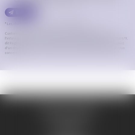
Claude LAPASSADE qui peut en découler.
Envoyer
* Les champs suivis d'un astérisque sont obligatoires.
Conformément à la loi n°78-17 du 6 janvier 1978 modifiée relative à
l'informatique, aux fichiers et aux libertés, et au règlement européen 2016/679,
dit Règlement Général sur la Protection des Données (RGPD), vous disposez
d'un droit d'accès, de rectification, de suppression des informations qui vous
concernent.
ORDRE DES AVOCATS
DE CARCASSONNE
28 Boulevard Jaurès
CS 28901