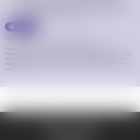
l'hébergeur du présent site dans le cadre de ma demande et de la
relation avec ORDRE DES AVOCATS DE CARCASSONNE et/ou Maître
Charlotte DELOFFRE qui peut en découler.
Envoyer
* Les champs suivis d'un astérisque sont obligatoires.
Conformément à la loi n°78-17 du 6 janvier 1978 modifiée relative à
l'informatique, aux fichiers et aux libertés, et au règlement européen 2016/679,
dit Règlement Général sur la Protection des Données (RGPD), vous disposez
d'un droit d'accès, de rectification, de suppression des informations qui vous
concernent.
ORDRE DES AVOCATS
DE CARCASSONNE