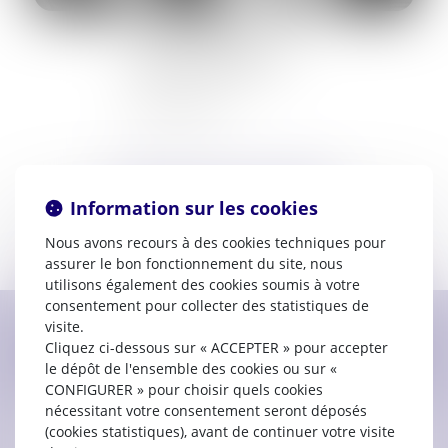
Prestation de serment :
2009
8 Place Victor Basch
11000 CARCASSONNE
04.48.23.00.50
SARL Charlotte DELOFFRE
Information sur les cookies
Voir le détail
Nous avons recours à des cookies techniques pour
assurer le bon fonctionnement du site, nous
utilisons également des cookies soumis à votre
consentement pour collecter des statistiques de
visite.
Cliquez ci-dessous sur « ACCEPTER » pour accepter
Contacter
Charlotte
DELOFFRE
le dépôt de l'ensemble des cookies ou sur «
CONFIGURER » pour choisir quels cookies
nécessitant votre consentement seront déposés
(cookies statistiques), avant de continuer votre visite