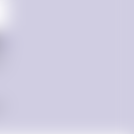
E DES
tre
rs et
es