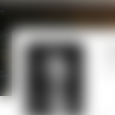
Prest
18, Ru
1100
04.68