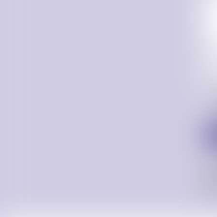
* Les
Confo
aux 
Donn
info