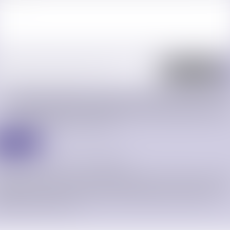
J'accepte que les informations saisies soient traitées informatiquement par ORDR
AVOCATS DE CARCASSONNE et l'hébergeur du présent site dans le cadre de ma
demande et de la relation avec ORDRE DES AVOCATS DE CARCASSONNE et/ou Maî
Cécile MOURGUES qui peut en découler.
Envoyer
 champs suivis d'un astérisque sont obligatoires.
rmément à la loi n°78-17 du 6 janvier 1978 modifiée relative à l'informatique, aux fichie
libertés, et au règlement européen 2016/679, dit Règlement Général sur la Protection d
ées (RGPD), vous disposez d'un droit d'accès, de rectification, de suppression des
rmations qui vous concernent.