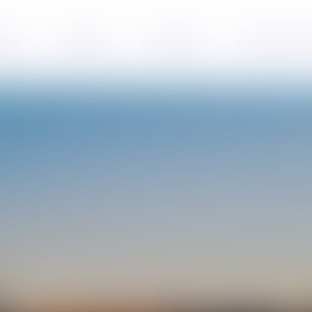
RREAU
ANNUAIRE
DOCUMENTS
BESOIN D’UN
CÉCILE
MOURGUES