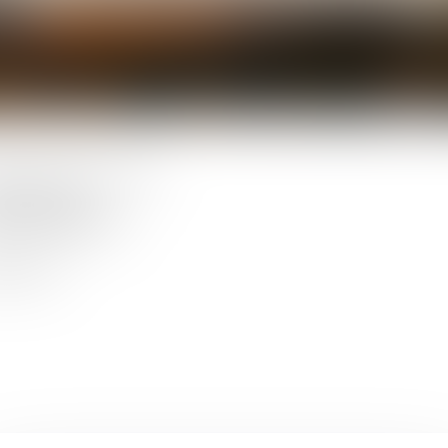
AVOCAT
ation de serment :
1993
e du collège
0 CARCASSONNE
.23.41.32