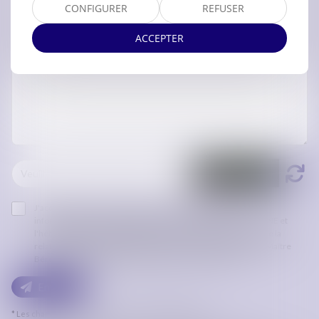
CONFIGURER
REFUSER
ACCEPTER
J'accepte que les informations saisies soient traitées
informatiquement par ORDRE DES AVOCATS DE CARCASSONNE et
l'hébergeur du présent site dans le cadre de ma demande et de la
relation avec ORDRE DES AVOCATS DE CARCASSONNE et/ou Maître
Bérengère LASSALLE-DESSEILLES qui peut en découler.
Envoyer
* Les champs suivis d'un astérisque sont obligatoires.