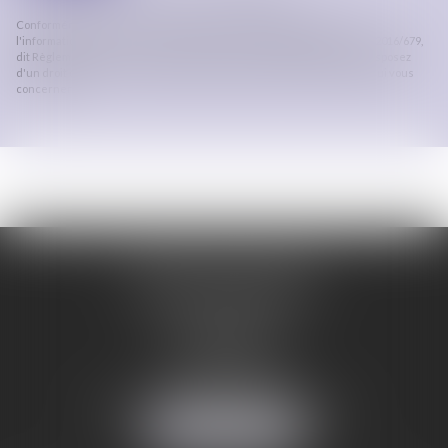
Conformément à la loi n°78-17 du 6 janvier 1978 modifiée relative à
l'informatique, aux fichiers et aux libertés, et au règlement européen 2016/679,
dit Règlement Général sur la Protection des Données (RGPD), vous disposez
d'un droit d'accès, de rectification, de suppression des informations qui vous
concernent.
ORDRE DES AVOCATS
DE CARCASSONNE
28 Boulevard Jaurès
CS 28901
11000 CARCASSONNE
Tél :
04 68 25 86 29
Mail :
secretariat@avocats-carcassonne.fr
NOUS LOCALISER