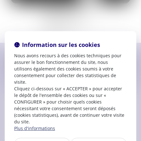
Prestation de serment :
2000
72 Rue d’Alsace
11000 CARCASSONNE
04.68.71.42.86
Information sur les cookies
Nous avons recours à des cookies techniques pour
Contacter
Bérengère
LASSALLE-
assurer le bon fonctionnement du site, nous
DESSEILLES
utilisons également des cookies soumis à votre
consentement pour collecter des statistiques de
visite.
Cliquez ci-dessous sur « ACCEPTER » pour accepter
le dépôt de l'ensemble des cookies ou sur «
CONFIGURER » pour choisir quels cookies
nécessitant votre consentement seront déposés
(cookies statistiques), avant de continuer votre visite
du site.
Plus d'informations