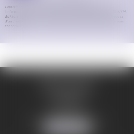
Conformément à la loi n°78-17 du 6 janvier 1978 modifiée relative à
l'informatique, aux fichiers et aux libertés, et au règlement européen 2016/679,
dit Règlement Général sur la Protection des Données (RGPD), vous disposez
d'un droit d'accès, de rectification, de suppression des informations qui vous
concernent.
ORDRE DES AVOCATS
DE CARCASSONNE
28 Boulevard Jaurès
CS 28901
11000 CARCASSONNE
Tél :
04 68 25 86 29
Mail :
secretariat@avocats-carcassonne.fr
NOUS LOCALISER