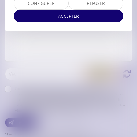
CONFIGURER
REFUSER
ACCEPTER
J'accepte que les informations saisies soient traitées
informatiquement par ORDRE DES AVOCATS DE CARCASSONNE et
l'hébergeur du présent site dans le cadre de ma demande et de la
relation avec ORDRE DES AVOCATS DE CARCASSONNE et/ou Maître
Abouféidou ADAMOU qui peut en découler.
Envoyer
* Les champs suivis d'un astérisque sont obligatoires.