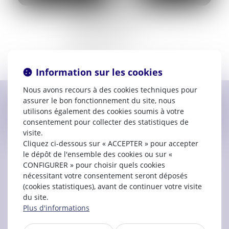
Prestation de serment :
2022
49 Rue Coste Reboulh
11000 Carcassonne
07.52.12.30.30
Information sur les cookies
Nous avons recours à des cookies techniques pour
assurer le bon fonctionnement du site, nous
Contacter
Abouféidou
ADAMOU
utilisons également des cookies soumis à votre
consentement pour collecter des statistiques de
visite.
Cliquez ci-dessous sur « ACCEPTER » pour accepter
le dépôt de l'ensemble des cookies ou sur «
CONFIGURER » pour choisir quels cookies
nécessitant votre consentement seront déposés
(cookies statistiques), avant de continuer votre visite
du site.
Plus d'informations