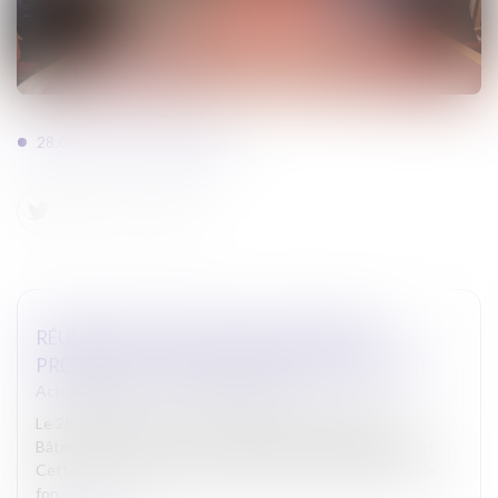
28.03.2025-montpellier.jpeg
RÉUNION À MONTPELLIER DU PREMIER
PRÉSIDENT ET DES BÂTONNIERS DU RESSORT
Actualites barreau de Carcassonne
Le 28 mars 2025, à la Cour d’Appel de Montpellier, les
Bâtonniers du ressort ont rencontré le Premier Président.
Cette réunion a permis une discussion constructive sur le
fon...