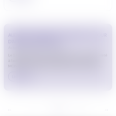
AUDIENCE SOLENNELLE DE RENTRÉE DE LA COUR
D’APPEL DE MONTPELLIER
Actualites barreau de Carcassonne
Le 17 janvier 2025, tous les Bâtonniers du ressort ont assisté
à l’audience solennelle de rentrée de la Cour d’Appel de
MONTPELLIER. Temps particulièrement fort pour la jurid...
Lire la suite
...
...
<<
<
5
6
7
8
9
10
11
>
>>