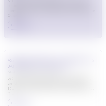
A l’occasion de cette journée du 8 mars, au cours d’une
rencontre avec la presse, le Bâtonnier a souhaité rendre
hommage aux femmes qui s’engagent au sein du barreau de
Carcasso...
Lire la suite
ASSEMBLÉE GÉNÉRALE DE LA CONFÉRENCE DES
BÂTONNIERS DU 24 JANVIER 2025
Actualites barreau de Carcassonne
Le 24 janvier 2025, Monsieur le Bâtonnier David SARDA a
participé à l’assemblée générale de la Conférence des
Bâtonniers qui s’est tenue à Paris. Ce temps fort annuel de
l’in...
Lire la suite