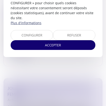
CONFIGURER » pour choisir quels cookies
nécessitant votre consentement seront déposés
RÉCEPTION DE MONSIEUR LE BÂTONNIER
(cookies statistiques), avant de continuer votre visite
BRUNO BLANQUER
du site.
Actualites barreau de Carcassonne
Plus d'informations
Le 5 mars 2025, Monsieur le Bâtonnier David SARDA a
accueilli Monsieur le Bâtonnier Bruno BLANQUER, ancien
CONFIGURER
REFUSER
président de la Conférence des Bâtonniers. Membre du
Conseil Nati...
ACCEPTER
Lire la suite
JOURNÉE INTERNATIONALE DES DROITS DES
FEMMES
Actualites barreau de Carcassonne