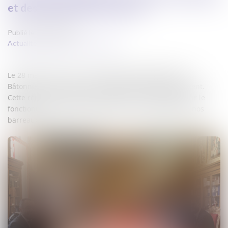
et des Bâtonniers du ressort
Publié le :
28/03/2025
Actualites barreau de Carcassonne
Le 28 mars 2025, à la Cour d’Appel de Montpellier, les
Bâtonniers du ressort ont rencontré le Premier Président.
Cette réunion a permis une discussion constructive sur le
fonctionnement des juridictions et sur la situation de nos
barreaux.