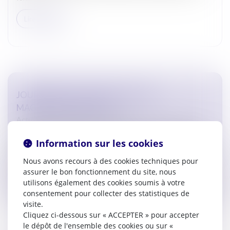
Lire la suite
JOURNÉE NATIONALE RENCONTRE
MAGISTRATS-AVOCATS
Actualites barreau de Carcassonne
Le 21 mars 2025 a eu lieu la deuxième journée nationale
Information sur les cookies
consacrée aux relations magistrats-avocats. A Carcassonne,
le barreau et le Tribunal Judiciaire ont organisé conjointe...
Nous avons recours à des cookies techniques pour
assurer le bon fonctionnement du site, nous
Lire la suite
utilisons également des cookies soumis à votre
consentement pour collecter des statistiques de
visite.
Cliquez ci-dessous sur « ACCEPTER » pour accepter
le dépôt de l'ensemble des cookies ou sur «