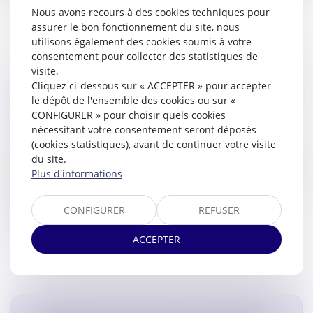
Nous avons recours à des cookies techniques pour
assurer le bon fonctionnement du site, nous
utilisons également des cookies soumis à votre
consentement pour collecter des statistiques de
visite.
Cliquez ci-dessous sur « ACCEPTER » pour accepter
CONFÉRENCE DES BÂTONNIERS DU GRAND SUD-
le dépôt de l'ensemble des cookies ou sur «
OUEST À MONT-DE-MARSAN
CONFIGURER » pour choisir quels cookies
Actualites barreau de Carcassonne
nécessitant votre consentement seront déposés
(cookies statistiques), avant de continuer votre visite
Les 27 et 28 septembre 2024, le Bâtonnier de
du site.
CARCASSONNE a participé à la réunion de la Conférence des
Plus d'informations
Bâtonniers du Grand Sud-Ouest qui s’est tenue à MONT-DE-
MARSAN. Cette r...
CONFIGURER
REFUSER
Lire la suite
ACCEPTER