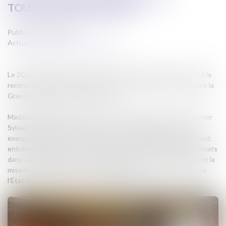
TOULOUSE le 20 juin 2025
Publié le :
20/06/2025
Actualites barreau de Carcassonne
Le 20 juin 2025 Monsieur le Bâtonnier David SARDA a assisté à la
rentrée solennelle du Barreau de Toulouse qui s’est tenue dans la
Grand'Chambre de la Cour d'Appel.
Madame le Bâtonnier Sophie COQ et Monsieur le Vice-Bâtonnier
Sylvain LASPALLES ont livré un discours engagé, mettant en
exergue l'importance du rôle des jeunes générations récemment
entrées dans la profession, alertant sur le sort réservé aux avocats
dans certains pays, tout en réaffirmant avec justesse et vigueur la
mission essentielle de toute une profession dans la défense de
l’État de droit et des libertés fondamentales.