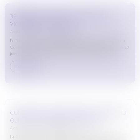
RÉUNION DU COMITÉ LOCAL D’AIDE AUX
VICTIMES DU 19 JUIN 2025
Actualites barreau de Carcassonne
Le Bâtonnier de CARCASSONNE a participé à la réunion du
Comité Local d’Aide aux Victimes (CLAV) qui s’est tenue le 19
juin 2025 à la Préfecture de l’Aude. Cette réunion ét...
Lire la suite
CONFÉRENCE DES BÂTONNIERS DU GRAND SUD-
OUEST AU CAP D’AGDE LE 6 JUIN 2025
Actualites barreau de Carcassonne
Le Bâtonnier de CARCASSONNE a participé les 6 et 7 juin