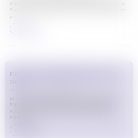
2025 à la réunion de la Conférence des Bâtonniers du Grand
Sud-Ouest au CAP D’AGDE. Cette réunion avait notamment
po...
Lire la suite
ELECTION DU BÂTONNIER DÉSIGNÉ LE 3 JUIN
2025
Actualites barreau de Carcassonne
Lors du scrutin qui s’est déroulé le 3 juin 2025, Monsieur le
Bâtonnier Gérard BOUISSINET a été élu Bâtonnier et
Madame le Bâtonnier Céline COLOMBO a été élue Vice-
Bâtonnier....
Lire la suite