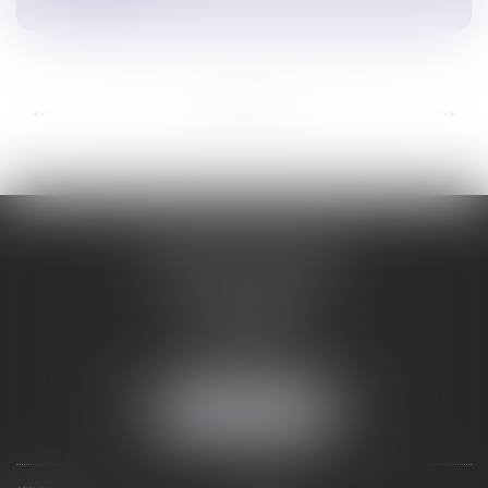
...
...
<<
<
3
4
5
6
7
8
9
>
>>
ORDRE DES AVOCATS
DE CARCASSONNE
28 Boulevard Jaurès
CS 28901
11000 CARCASSONNE
Tél :
04 68 25 86 29
Mail :
secretariat@avocats-carcassonne.fr
NOUS LOCALISER