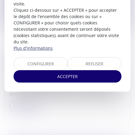
Bâtonnier David SARDA a suivi à Paris, au siège du Consei...
visite.
Cliquez ci-dessous sur « ACCEPTER » pour accepter
Lire la suite
le dépôt de l'ensemble des cookies ou sur «
CONFIGURER » pour choisir quels cookies
nécessitant votre consentement seront déposés
(cookies statistiques), avant de continuer votre visite
du site.
Plus d'informations
RENTRÉE SOLENNELLE DU BARREAU DE
CONFIGURER
REFUSER
TOULOUSE LE 20 JUIN 2025
Actualites barreau de Carcassonne
ACCEPTER
Le 20 juin 2025 Monsieur le Bâtonnier David SARDA a assisté
à la rentrée solennelle du Barreau de Toulouse qui s’est
tenue dans la Grand'Chambre de la Cour d'Appel. Madame...
Lire la suite