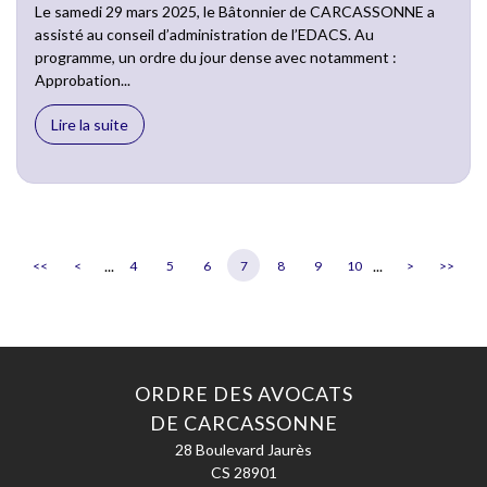
Le samedi 29 mars 2025, le Bâtonnier de CARCASSONNE a
assisté au conseil d’administration de l’EDACS. Au
programme, un ordre du jour dense avec notamment :
Approbation...
Lire la suite
...
...
<<
<
4
5
6
7
8
9
10
>
>>
ORDRE DES AVOCATS
DE CARCASSONNE
28 Boulevard Jaurès
CS 28901