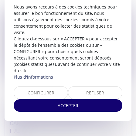
Nous avons recours à des cookies techniques pour
assurer le bon fonctionnement du site, nous
utilisons également des cookies soumis à votre
8 MAI 1945 – 8 MAI 2025
consentement pour collecter des statistiques de
Actualites barreau de Carcassonne
visite.
8 mai 1945 – 8 mai 2025 Souvenons-nous ! En ce jour qui
Cliquez ci-dessous sur « ACCEPTER » pour accepter
marque le 80ème anniversaire du 8 mai 1945, nous n’oublions
le dépôt de l'ensemble des cookies ou sur «
pas les avocats du barreau de CARCASSONNE qui sont mor...
CONFIGURER » pour choisir quels cookies
nécessitant votre consentement seront déposés
Lire la suite
(cookies statistiques), avant de continuer votre visite
du site.
Plus d'informations
CONFIGURER
REFUSER
ACCEPTER
PLAIDOIRIES TRANSALPINES AVEC ME TANIA
MARTINO, INSCRITE AU BARREAU DE
CARCASSONNE MAIS AUSSI À CELUI D’ASTI EN
ITALIE