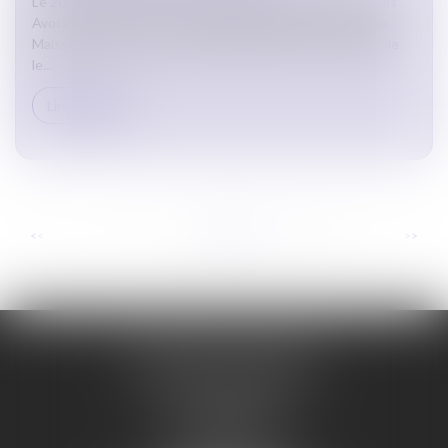
Le 20 décembre 2024, la très dynamique Union des Jeunes
Avocats de Carcassonne a organisé le goûter de Noël à la
Maison de l'Avocat. Une belle manifestation durant laquelle
le...
Lire la suite
...
...
<<
<
6
7
8
9
10
11
12
>
>>
ORDRE DES AVOCATS
DE CARCASSONNE
28 Boulevard Jaurès
CS 28901
11000 CARCASSONNE