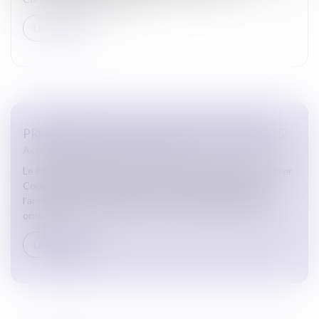
Lire la suite
PREMIER CONSEIL DE L’ORDRE DE L’ANNÉE 2025
Actualites barreau de Carcassonne
Le 8 janvier 2025 s’est tenu à la Maison de l’Avocat le premier
Conseil de l’Ordre du Barreau de CARCASSONNE pour
l’année 2025. Au programme : mise en place de l’équipe
ordin...
Lire la suite