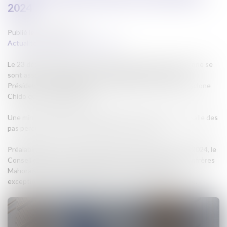
2024
Publié le :
23/12/2024
Actualites barreau de Carcassonne
Le 23 décembre 2024, les Avocats du barreau de Carcassonne se
sont associés à la journée de deuil national décrétée par le
Président de la République en hommage aux victimes du cyclone
Chido qui a frappé Mayotte.
Une minute de silence a été observée à 11 heures dans la salle des
pas perdus du Tribunal Judiciaire de Carcassonne.
Préalablement, selon une motion adoptée le 18 décembre 2024, le
Conseil de l’Ordre avait exprimé son entier soutien aux Confrères
Mahorais et il avait décidé d’allouer une aide financière
exceptionnelle au profit de l’Ordre des Avocats de Mayotte.