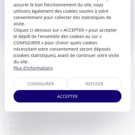
Le 15 janvier 2025, Monsieur le Bâtonnier David SARDA et
assurer le bon fonctionnement du site, nous
Maître Charline BREUIL ont participé à une réunion de travail
utilisons également des cookies soumis à votre
organisée par Monsieur Louis MADAULE, Président de la
consentement pour collecter des statistiques de
Cham...
visite.
Cliquez ci-dessous sur « ACCEPTER » pour accepter
Lire la suite
le dépôt de l'ensemble des cookies ou sur «
CONFIGURER » pour choisir quels cookies
nécessitant votre consentement seront déposés
(cookies statistiques), avant de continuer votre visite
du site.
Plus d'informations
AUDIENCES SOLENNELLES DE RENTRÉE DU
CONFIGURER
REFUSER
CONSEIL DE PRUD’HOMMES, DU TRIBUNAL DE
COMMERCE ET DU TRIBUNAL JUDICIAIRE DE
ACCEPTER
CARCASSONNE
Actualites barreau de Carcassonne
Les rentrées solennelles du Conseil de Prud’hommes, du
Tribunal de Commerce et du Tribunal Judiciaire de
CARCASSONNE ont eu lieu le 14 janvier 2025.
Conformément à l’usage, M...