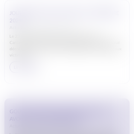
JOURNÉE DE DEUIL NATIONAL LE 23 DÉCEMBRE
2024
Actualites barreau de Carcassonne
Le 23 décembre 2024, les Avocats du barreau de
Carcassonne se sont associés à la journée de deuil national
décrétée par le Président de la République en hommage aux
victimes du...
Lire la suite
GOÛTER DE NOËL DE L’UNION DES JEUNES
AVOCATS LE 20 DÉCEMBRE 2024
Actualites barreau de Carcassonne