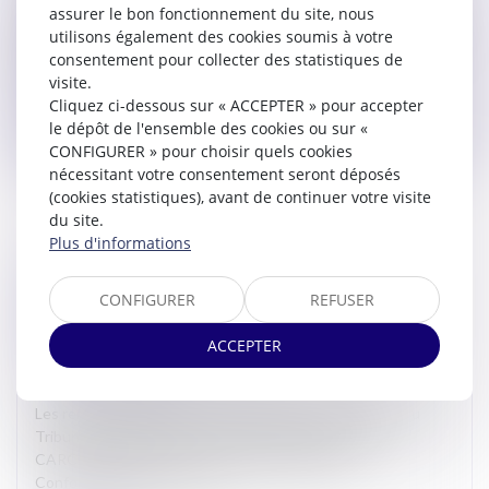
assurer le bon fonctionnement du site, nous
Maître Charline BREUIL ont participé à une réunion de travail
utilisons également des cookies soumis à votre
organisée par Monsieur Louis MADAULE, Président de la
consentement pour collecter des statistiques de
Cham...
visite.
Cliquez ci-dessous sur « ACCEPTER » pour accepter
Lire la suite
le dépôt de l'ensemble des cookies ou sur «
CONFIGURER » pour choisir quels cookies
nécessitant votre consentement seront déposés
(cookies statistiques), avant de continuer votre visite
du site.
Plus d'informations
AUDIENCES SOLENNELLES DE RENTRÉE DU
CONFIGURER
REFUSER
CONSEIL DE PRUD’HOMMES, DU TRIBUNAL DE
COMMERCE ET DU TRIBUNAL JUDICIAIRE DE
ACCEPTER
CARCASSONNE
Actualites barreau de Carcassonne
Les rentrées solennelles du Conseil de Prud’hommes, du
Tribunal de Commerce et du Tribunal Judiciaire de
CARCASSONNE ont eu lieu le 14 janvier 2025.
Conformément à l’usage, M...