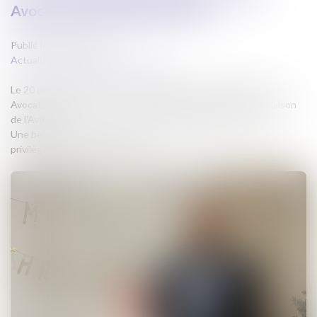
Avocats le 20 décembre 2024
Publié le :
20/12/2024
Actualites barreau de Carcassonne
Le 20 décembre 2024, la très dynamique Union des Jeunes
Avocats de Carcassonne a organisé le goûter de Noël à la Maison
de l'Avocat.
Une belle manifestation durant laquelle le Bâtonnier a eu le
privilège de saluer le Père Noël.