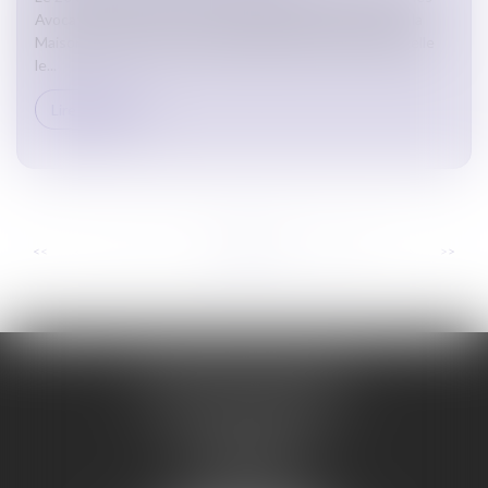
Avocats de Carcassonne a organisé le goûter de Noël à la
Maison de l'Avocat. Une belle manifestation durant laquelle
le...
Lire la suite
...
...
<<
<
6
7
8
9
10
11
12
>
>>
ORDRE DES AVOCATS
DE CARCASSONNE
28 Boulevard Jaurès
CS 28901
11000 CARCASSONNE