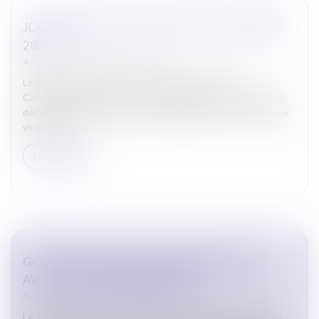
JOURNÉE DE DEUIL NATIONAL LE 23 DÉCEMBRE
2024
Actualites barreau de Carcassonne
Le 23 décembre 2024, les Avocats du barreau de
Carcassonne se sont associés à la journée de deuil national
décrétée par le Président de la République en hommage aux
victimes du...
Lire la suite
GOÛTER DE NOËL DE L’UNION DES JEUNES
AVOCATS LE 20 DÉCEMBRE 2024
Actualites barreau de Carcassonne
Le 20 décembre 2024, la très dynamique Union des Jeunes