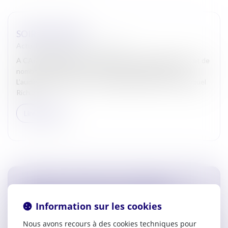
SOIRÉE THÉÂTRE
Actualites barreau de Carcassonne
A CARCASSONNE, au Théâtre Jean-Alary, le Bâtonnier et de
nombreux Avocats ont assisté à la représentation de «
L’audience est ouverte ». Un grand moment au cours duquel
Rich...
Lire la suite
RÉUNION DE TRAVAIL À LA CHAMBRE DE
COMMERCE ET D’INDUSTRIE DE L’AUDE
Information sur les cookies
Actualites barreau de Carcassonne
Nous avons recours à des cookies techniques pour
Le 15 janvier 2025, Monsieur le Bâtonnier David SARDA et