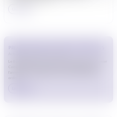
Lire la suite
PREMIER CONSEIL DE L’ORDRE DE L’ANNÉE 2025
Actualites barreau de Carcassonne
Le 8 janvier 2025 s’est tenu à la Maison de l’Avocat le premier
Conseil de l’Ordre du Barreau de CARCASSONNE pour
l’année 2025. Au programme : mise en place de l’équipe
ordin...
Lire la suite