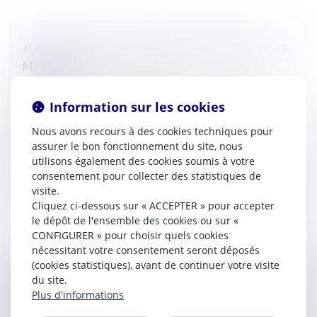
JOURNÉE NATIONALE DE L’ACCÈS AU DROIT – 23
MAI 2025
Actualites barreau de Carcassonne
Le Bâtonnier de CARCASSONNE a participé à la matinée
Information sur les cookies
d’échanges organisée par le Conseil Départemental de
Nous avons recours à des cookies techniques pour
l’Accès au Droit de l’Aude. Ce temps d’échanges a été
assurer le bon fonctionnement du site, nous
consacré aux d...
utilisons également des cookies soumis à votre
consentement pour collecter des statistiques de
Lire la suite
visite.
Cliquez ci-dessous sur « ACCEPTER » pour accepter
le dépôt de l'ensemble des cookies ou sur «
CONFIGURER » pour choisir quels cookies
nécessitant votre consentement seront déposés
(cookies statistiques), avant de continuer votre visite
du site.
8 MAI 1945 – 8 MAI 2025
Plus d'informations
Actualites barreau de Carcassonne