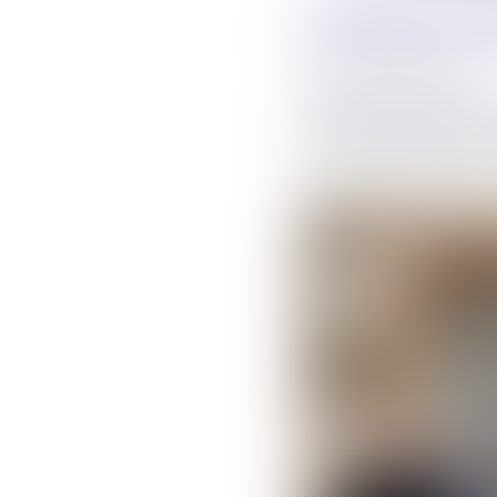
Conférence d
Publié le :
20/01/2024
Actualites barreau de Ca
Les 19 et 2O janvier 202
Sud-Ouest qui s’est ten