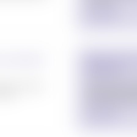
à TOULOUSE.
Lire la suite
LA COUR D’APPEL
PREMIER CONSEIL 
L’ANNÉE 2024
Actualites barreau de C
 pris part à l’audience
Le 11/01/2024 s’est tenu
PELLIER.
d’Administration de la
l’ordre du jour figuraient 
Lire la suite