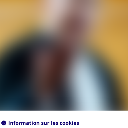
Information sur les cookies