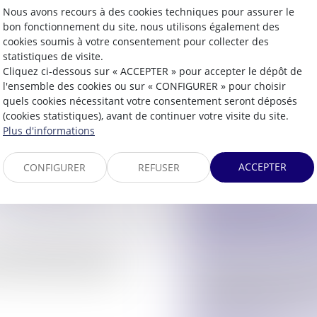
Nous avons recours à des cookies techniques pour assurer le
bon fonctionnement du site, nous utilisons également des
cookies soumis à votre consentement pour collecter des
statistiques de visite.
Cliquez ci-dessous sur « ACCEPTER » pour accepter le dépôt de
l'ensemble des cookies ou sur « CONFIGURER » pour choisir
quels cookies nécessitant votre consentement seront déposés
(cookies statistiques), avant de continuer votre visite du site.
Plus d'informations
ACCEPTER
CONFIGURER
REFUSER
D SUD-OUEST À
LE BARREAU DE CA
DE LOI RELATIVE À
CONSULTATIONS DE
Actualites barreau de C
a participé à la réunion
t qui s’est tenue à AGEN
Le barreau de Carcassonne
confidentialité des consu
débattue le mardi 30 av..