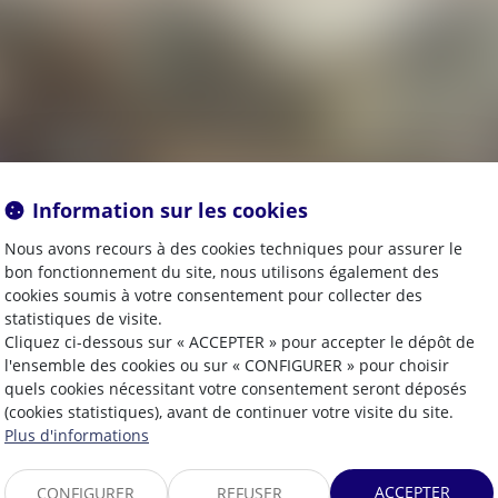
Information sur les cookies
Nous avons recours à des cookies techniques pour assurer le
bon fonctionnement du site, nous utilisons également des
cookies soumis à votre consentement pour collecter des
statistiques de visite.
Cliquez ci-dessous sur « ACCEPTER » pour accepter le dépôt de
l'ensemble des cookies ou sur « CONFIGURER » pour choisir
quels cookies nécessitant votre consentement seront déposés
(cookies statistiques), avant de continuer votre visite du site.
Plus d'informations
ACCEPTER
CONFIGURER
REFUSER