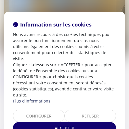
Information sur les cookies
Nous avons recours à des cookies techniques pour
assurer le bon fonctionnement du site, nous
utilisons également des cookies soumis à votre
consentement pour collecter des statistiques de
visite.
Cliquez ci-dessous sur « ACCEPTER » pour accepter
Réunions à BORDEAUX
le dépôt de l'ensemble des cookies ou sur «
Réunions à BORDEAUX
CONFIGURER » pour choisir quels cookies
Réunions à BORDEAUX
nécessitant votre consentement seront déposés
(cookies statistiques), avant de continuer votre visite
Réunions à BORDEAUX
du site.
Plus d'informations
CONFIGURER
REFUSER
ACCEPTER