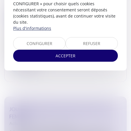
CONFIGURER » pour choisir quels cookies
nécessitant votre consentement seront déposés
RÉCEPTION DE MONSIEUR LE BÂTONNIER
(cookies statistiques), avant de continuer votre visite
BRUNO BLANQUER
du site.
Actualites barreau de Carcassonne
Plus d'informations
Le 5 mars 2025, Monsieur le Bâtonnier David SARDA a
accueilli Monsieur le Bâtonnier Bruno BLANQUER, ancien
CONFIGURER
REFUSER
président de la Conférence des Bâtonniers. Membre du
Conseil Nati...
ACCEPTER
Lire la suite
JOURNÉE INTERNATIONALE DES DROITS DES
FEMMES
Actualites barreau de Carcassonne