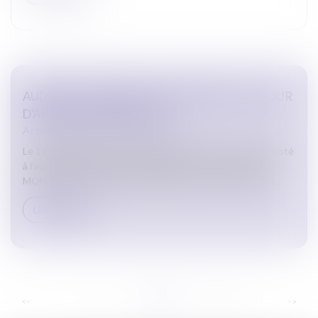
AUDIENCE SOLENNELLE DE RENTRÉE DE LA COUR
D’APPEL DE MONTPELLIER
Actualites barreau de Carcassonne
Le 17 janvier 2025, tous les Bâtonniers du ressort ont assisté
à l’audience solennelle de rentrée de la Cour d’Appel de
MONTPELLIER. Temps particulièrement fort pour la jurid...
Lire la suite
...
...
<<
<
5
6
7
8
9
10
11
>
>>