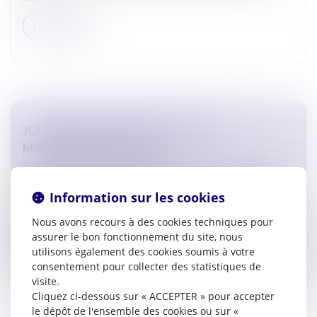
Lire la suite
JOURNÉE NATIONALE RENCONTRE
MAGISTRATS-AVOCATS
Actualites barreau de Carcassonne
Le 21 mars 2025 a eu lieu la deuxième journée nationale
Information sur les cookies
consacrée aux relations magistrats-avocats. A Carcassonne,
le barreau et le Tribunal Judiciaire ont organisé conjointe...
Nous avons recours à des cookies techniques pour
assurer le bon fonctionnement du site, nous
Lire la suite
utilisons également des cookies soumis à votre
consentement pour collecter des statistiques de
visite.
Cliquez ci-dessous sur « ACCEPTER » pour accepter
le dépôt de l'ensemble des cookies ou sur «