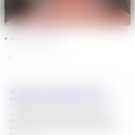
28.03.2025-montpellier.jpeg
RÉUNION À MONTPELLIER DU PREMIER
PRÉSIDENT ET DES BÂTONNIERS DU RESSORT
Actualites barreau de Carcassonne
Le 28 mars 2025, à la Cour d’Appel de Montpellier, les
Bâtonniers du ressort ont rencontré le Premier Président.
Cette réunion a permis une discussion constructive sur le
fon...