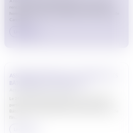
A l’occasion de cette journée du 8 mars, au cours d’une
rencontre avec la presse, le Bâtonnier a souhaité rendre
hommage aux femmes qui s’engagent au sein du barreau de
Carcasso...
Lire la suite
ASSEMBLÉE GÉNÉRALE DE LA CONFÉRENCE DES
BÂTONNIERS DU 24 JANVIER 2025
Actualites barreau de Carcassonne
Le 24 janvier 2025, Monsieur le Bâtonnier David SARDA a
participé à l’assemblée générale de la Conférence des
Bâtonniers qui s’est tenue à Paris. Ce temps fort annuel de
l’in...
Lire la suite