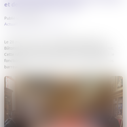
et des Bâtonniers du ressort
Publié le :
28/03/2025
Actualites barreau de Carcassonne
Le 28 mars 2025, à la Cour d’Appel de Montpellier, les
Bâtonniers du ressort ont rencontré le Premier Président.
Cette réunion a permis une discussion constructive sur le
fonctionnement des juridictions et sur la situation de nos
barreaux.