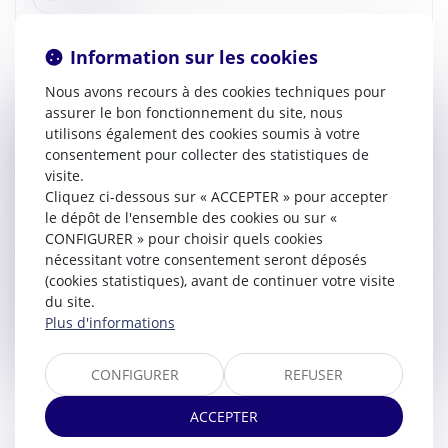
Information sur les cookies
Nous avons recours à des cookies techniques pour
assurer le bon fonctionnement du site, nous
utilisons également des cookies soumis à votre
FORMATION SUR LA PROCÉDURE D’APPEL LE 13
consentement pour collecter des statistiques de
DÉCEMBRE 2024
visite.
Actualites barreau de Carcassonne
Cliquez ci-dessous sur « ACCEPTER » pour accepter
le dépôt de l'ensemble des cookies ou sur «
Maître Guillaume VALDELIÈVRE, Avocat au Conseil d'État et
CONFIGURER » pour choisir quels cookies
à la Cour de cassation, est venu à notre Maison de l’Avocat
nécessitant votre consentement seront déposés
dispenser une formation concernant la réforme de la
(cookies statistiques), avant de continuer votre visite
procédu...
du site.
Plus d'informations
Lire la suite
CONFIGURER
REFUSER
ACCEPTER