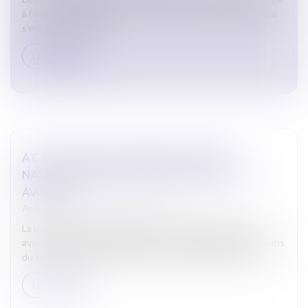
à l’assemblée générale de la Conférence des Bâtonniers qui
s’est tenue à PARIS.
Lire la suite
A CARCASSONNE, PREMIÈRE JOURNÉE
NATIONALE DE LA RELATION MAGISTRATS-
AVOCATS
Actualites barreau de Carcassonne
La première Journée nationale de la relation magistrats-
avocats eu lieu le jeudi 21 mars sur l’ensemble des juridictions
du territoire français. Celle de Carcassonne n’a pas dér...
Lire la suite