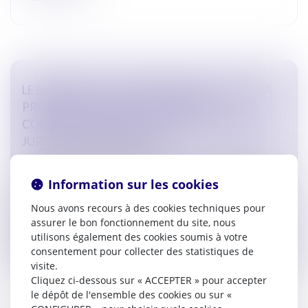
LE BARREAU DE CARCASSONNE S’OPPOSE À LA
PROPOSITION DE LOI RELATIVE À LA
CONFIDENTIALITÉ DES CONSULTATIONS DES
JURISTES D’ENTREPRISES
Actualites barreau de Carcassonne
Le barreau de Carcassonne s’oppose à la proposition de loi
Information sur les cookies
relative à la confidentialité des consultations juridiques des
juristes d’entreprises qui sera débattue le mardi 30 av...
Nous avons recours à des cookies techniques pour
assurer le bon fonctionnement du site, nous
Lire la suite
utilisons également des cookies soumis à votre
consentement pour collecter des statistiques de
visite.
Cliquez ci-dessous sur « ACCEPTER » pour accepter
le dépôt de l'ensemble des cookies ou sur «