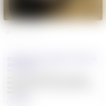
CONFÉRENCE DES BÂTONNIERS DU GRAND SUD-
OUEST À AGEN
Actualites barreau de Carcassonne
Les 7 et 8 juin 2024, le Bâtonnier de CARCASSONNE a
participé à la réunion de la Conférence des Bâtonniers du
Grand Sud-Ouest qui s’est tenue à AGEN en présence de
Madame le Bât...
Lire la suite