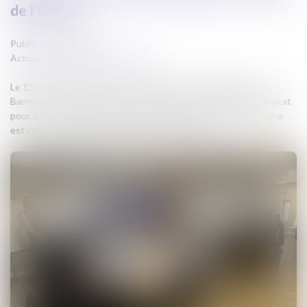
de l’Ordre
Publié le :
15/03/2024
Actualites barreau de Carcassonne
Le 13 mars 2024, plusieurs Membres du Conseil de l’Ordre du
Barreau de Carcassonne se sont retrouvés à la Maison de l’Avocat
pour suivre ensemble, en distanciel, le premier séminaire qui leur
est consacré par la Conférence des Bâtonniers.