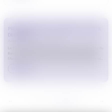
PREMIER SÉMINAIRE DES MEMBRES DU CONSEIL
DE L’ORDRE
Actualites barreau de Carcassonne
Le 13 mars 2024, plusieurs Membres du Conseil de l’Ordre du
Barreau de Carcassonne se sont retrouvés à la Maison de
l’Avocat pour suivre ensemble, en distanciel, le premier sémi...
Lire la suite
...
<<
<
9
10
11
12
13
14
15
>
>>