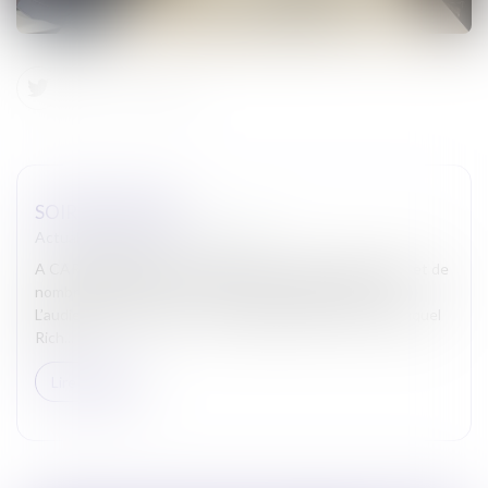
SOIRÉE THÉÂTRE
Actualites barreau de Carcassonne
A CARCASSONNE, au Théâtre Jean-Alary, le Bâtonnier et de
nombreux Avocats ont assisté à la représentation de «
L’audience est ouverte ». Un grand moment au cours duquel
Rich...
Lire la suite