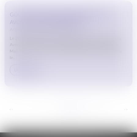
GOÛTER DE NOËL DE L’UNION DES JEUNES
AVOCATS LE 20 DÉCEMBRE 2024
Actualites barreau de Carcassonne
Le 20 décembre 2024, la très dynamique Union des Jeunes
Avocats de Carcassonne a organisé le goûter de Noël à la
Maison de l'Avocat. Une belle manifestation durant laquelle
le...
Lire la suite
...
...
<<
<
6
7
8
9
10
11
12
>
>>