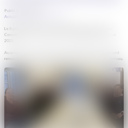
Publié le :
08/01/2025
Actualites barreau de Carcassonne
Le 8 janvier 2025 s’est tenu à la Maison de l’Avocat le premier
Conseil de l’Ordre du Barreau de CARCASSONNE pour l’année
2025.
Au programme : mise en place de l’équipe ordinale profondément
renouvelée et présentation des objectifs 2025 pour notre barreau.