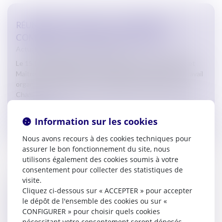
RÉUNION DE TRAVAIL À LA CHAMBRE DE
COMMERCE ET D’INDUSTRIE DE L’AUDE
Actualites barreau de Carcassonne
Le 15 janvier 2025, Monsieur le Bâtonnier David SARDA et
Maître Charline BREUIL ont participé à une réunion de travail
organisée par Monsieur Louis MADAULE, Président de la
Cham...
Lire la suite
Information sur les cookies
Nous avons recours à des cookies techniques pour
assurer le bon fonctionnement du site, nous
utilisons également des cookies soumis à votre
consentement pour collecter des statistiques de
visite.
AUDIENCES SOLENNELLES DE RENTRÉE DU
Cliquez ci-dessous sur « ACCEPTER » pour accepter
CONSEIL DE PRUD’HOMMES, DU TRIBUNAL DE
le dépôt de l'ensemble des cookies ou sur «
CONFIGURER » pour choisir quels cookies
COMMERCE ET DU TRIBUNAL JUDICIAIRE DE
nécessitant votre consentement seront déposés