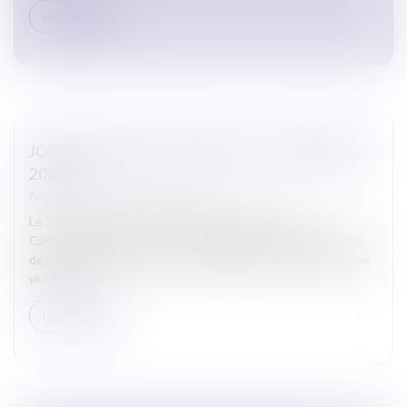
Lire la suite
JOURNÉE DE DEUIL NATIONAL LE 23 DÉCEMBRE
2024
Actualites barreau de Carcassonne
Le 23 décembre 2024, les Avocats du barreau de
Carcassonne se sont associés à la journée de deuil national
décrétée par le Président de la République en hommage aux
victimes du...
Lire la suite