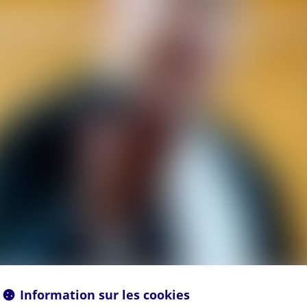
Information sur les cookies