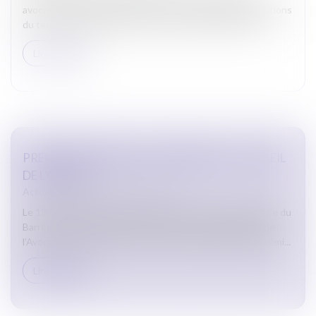
avocats eu lieu le jeudi 21 mars sur l’ensemble des juridictions
du territoire français. Celle de Carcassonne n’a pas dér...
Lire la suite
PREMIER SÉMINAIRE DES MEMBRES DU CONSEIL
DE L’ORDRE
Actualites barreau de Carcassonne
Le 13 mars 2024, plusieurs Membres du Conseil de l’Ordre du
Barreau de Carcassonne se sont retrouvés à la Maison de
l’Avocat pour suivre ensemble, en distanciel, le premier sémi...
Lire la suite