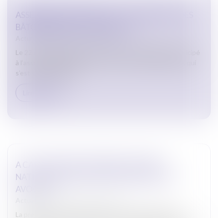
ASSEMBLÉE GÉNÉRALE DE LA CONFÉRENCE DES
BÂTONNIERS DU 22 MARS 2024
Actualites barreau de Carcassonne
Le 22 mars 2024, le Bâtonnier de CARCASSONNE a participé
à l’assemblée générale de la Conférence des Bâtonniers qui
s’est tenue à PARIS.
Lire la suite
A CARCASSONNE, PREMIÈRE JOURNÉE
NATIONALE DE LA RELATION MAGISTRATS-
AVOCATS
Actualites barreau de Carcassonne
La première Journée nationale de la relation magistrats-