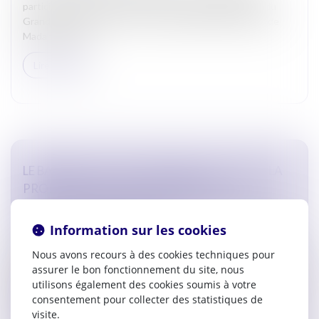
participé à la réunion de la Conférence des Bâtonniers du
Grand Sud-Ouest qui s’est tenue à AGEN en présence de
Madame le Bât...
Lire la suite
LE BARREAU DE CARCASSONNE S’OPPOSE À LA
PROPOSITION DE LOI RELATIVE À LA
CONFIDENTIALITÉ DES CONSULTATIONS DES
JURISTES D’ENTREPRISES
Information sur les cookies
Actualites barreau de Carcassonne
Nous avons recours à des cookies techniques pour
Le barreau de Carcassonne s’oppose à la proposition de loi
assurer le bon fonctionnement du site, nous
relative à la confidentialité des consultations juridiques des
utilisons également des cookies soumis à votre
juristes d’entreprises qui sera débattue le mardi 30 av...
consentement pour collecter des statistiques de
visite.