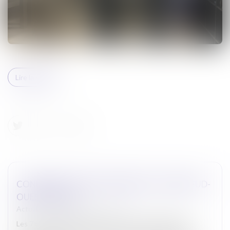
Lire la suite
CONFÉRENCE DES BÂTONNIERS DU GRAND SUD-
OUEST À AGEN
Actualites barreau de Carcassonne
Les 7 et 8 juin 2024, le Bâtonnier de CARCASSONNE a