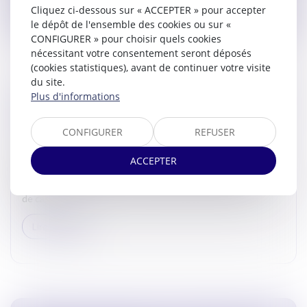
Lire la suite
Cliquez ci-dessous sur « ACCEPTER » pour accepter
le dépôt de l'ensemble des cookies ou sur «
CONFIGURER » pour choisir quels cookies
nécessitant votre consentement seront déposés
(cookies statistiques), avant de continuer votre visite
du site.
Plus d'informations
RÉCEPTION DE MONSIEUR FRANÇOIS MOLINS À
LA MAISON DE L’AVOCAT LE 10 AVRIL 2024
CONFIGURER
REFUSER
Actualites barreau de Carcassonne
Le 10 avril 2024, Monsieur le Bâtonnier David SARDA a eu
ACCEPTER
l'honneur d'accueillir à la Maison de l'Avocat Monsieur
François MOLINS, Procureur Général honoraire près la Cour
de cas...
Lire la suite