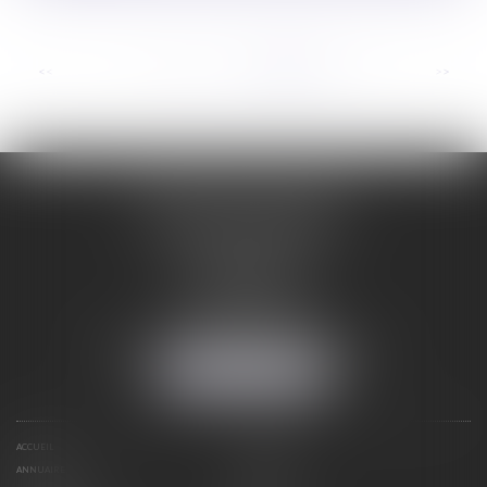
...
<<
<
9
10
11
12
13
14
15
>
>>
ORDRE DES AVOCATS
DE CARCASSONNE
28 Boulevard Jaurès
CS 28901
11000 CARCASSONNE
Tél :
04 68 25 86 29
Mail :
secretariat@avocats-carcassonne.fr
NOUS LOCALISER
ACCUEIL
LE BARREAU
ANNUAIRE
DOCUMENTS