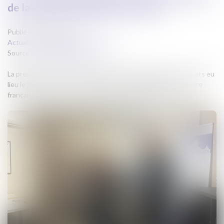
de la relation magistrats-avocats
Publié le :
27/03/2024
Actualites barreau de Carcassonne
Source :
www.lindependant.fr
La première Journée nationale de la relation magistrats-avocats eu
lieu le jeudi 21 mars sur l’ensemble des juridictions du territoire
français. Celle de Carcassonne n’a pas dérogé à la règle.